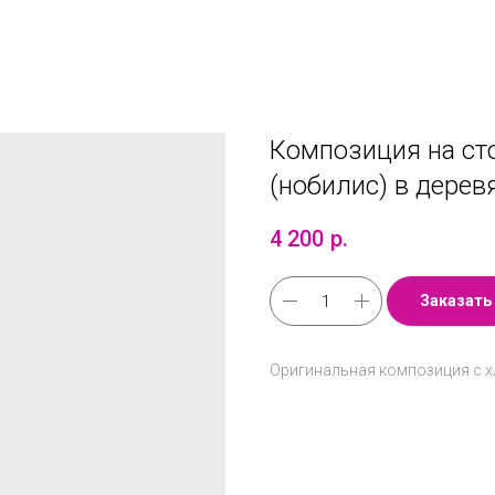
Композиция на сто
(нобилис) в дере
4 200
р.
Заказать
Оригинальная композиция с х